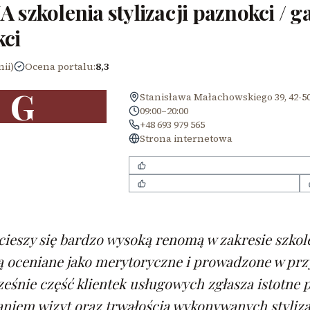
 szkolenia stylizacji paznokci / g
ci
nii)
Ocena portalu
:
8,3
G
Stanisława Małachowskiego 39, 42-50
09:00–20:00
+48 693 979 565
Strona internetowa
Wysoki poziom merytoryczny szkoleń
Przyjazna i wspierająca atmosfera
cieszy się bardzo wysoką renomą w zakresie szkoleń
ą oceniane jako merytoryczne i prowadzone w prz
eśnie część klientek usługowych zgłasza istotne 
iem wizyt oraz trwałością wykonywanych stylizac