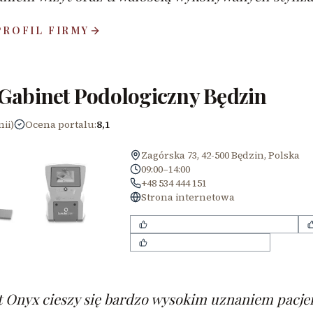
PROFIL FIRMY
abinet Podologiczny Będzin
nii)
Ocena portalu
:
8,1
Zagórska 73, 42-500 Będzin, Polska
09:00–14:00
+48 534 444 151
Strona internetowa
skuteczna terapia laserem Lunula
miła i przyjazna atmosfera
 Onyx cieszy się bardzo wysokim uznaniem pacjen