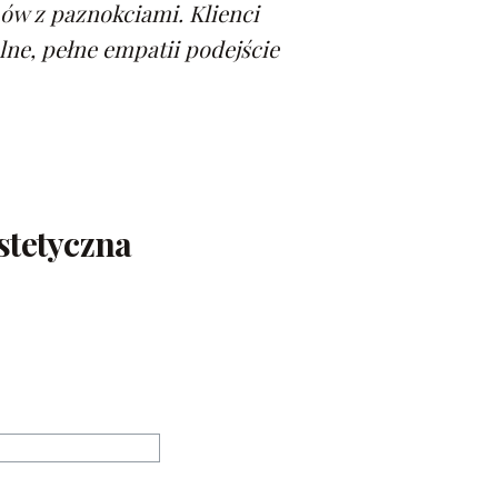
ów z paznokciami. Klienci
lne, pełne empatii podejście
stetyczna
zesny wystrój salonu