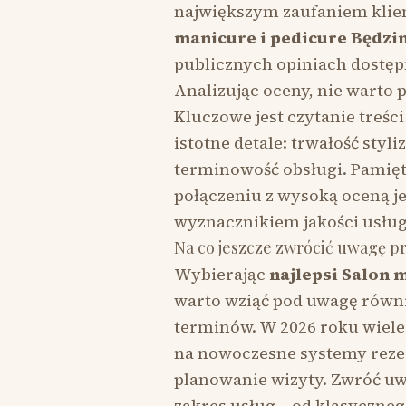
największym zaufaniem klie
manicure i pedicure Będzi
publicznych opiniach dostę
Analizując oceny, nie warto 
Kluczowe jest czytanie treści
istotne detale: trwałość styli
terminowość obsługi. Pamiętaj
połączeniu z wysoką oceną j
wyznacznikiem jakości usług
Na co jeszcze zwrócić uwagę p
Wybierając
najlepsi Salon 
warto wziąć pod uwagę równi
terminów. W 2026 roku wiel
na nowoczesne systemy rezer
planowanie wizyty. Zwróć uwa
zakres usług – od klasyczn