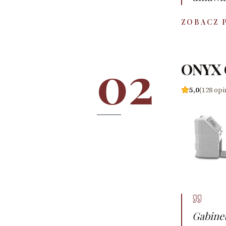
ZOBACZ 
02
ONYX G
5,0
(128 opi
Gabinet