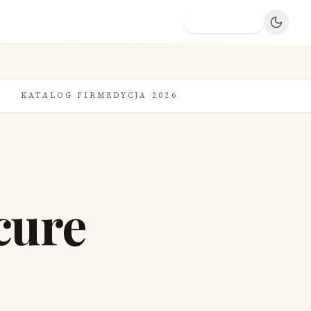
Dodaj firmę
KATALOG FIRM
EDYCJA 2026
cure