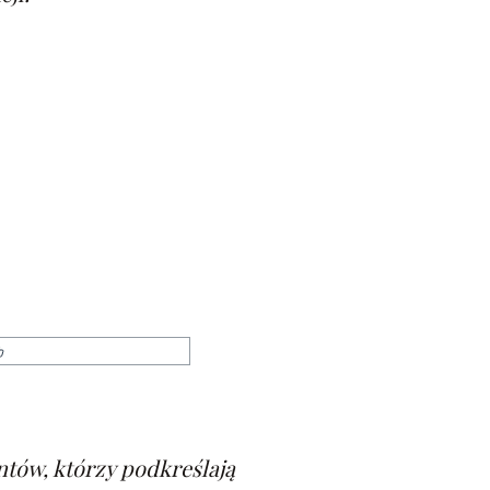
fachowa wiedza podologa
tów, którzy podkreślają