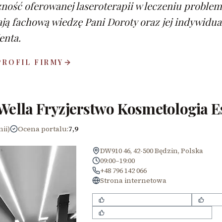
ność oferowanej laseroterapii w leczeniu problem
ją fachową wiedzę Pani Doroty oraz jej indywidua
enta.
PROFIL FIRMY
Wella Fryzjerstwo Kosmetologia E
nii)
Ocena portalu
:
7,9
DW910 46, 42-500 Będzin, Polska
09:00–19:00
+48 796 142 066
Strona internetowa
miła i przyjazna atmosfera
nowoc
indywidualne podejście do klienta