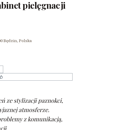
abinet pielęgnacji
0 Będzin, Polska
Indywidualne podejście do kursantów
 ze stylizacji paznokci,
yjaznej atmosferze.
problemy z komunikacją,
ji.