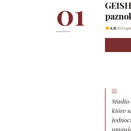
01
GEISHA
paznok
4,8
(313 opi
Studio 
które s
Jednocz
umawian