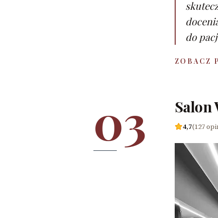
skutecz
docenia
do pacj
ZOBACZ 
03
Salon 
4,7
(127 opi