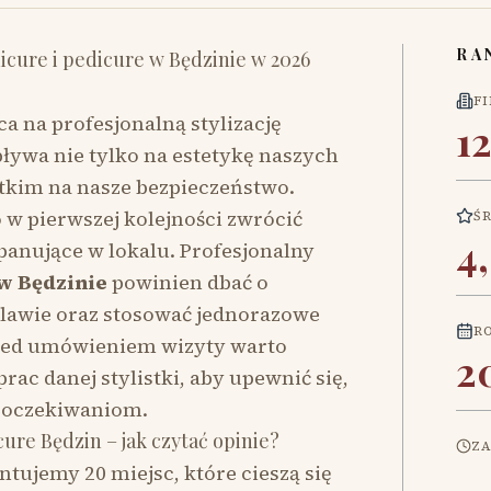
RA
icure i pedicure w Będzinie w 2026
F
 na profesjonalną stylizację
1
pływa nie tylko na estetykę naszych
ystkim na nasze bezpieczeństwo.
 w pierwszej kolejności zwrócić
Ś
4
panujące w lokalu. Profesjonalny
w Będzinie
powinien dbać o
klawie oraz stosować jednorazowe
R
Przed umówieniem wizyty warto
2
rac danej stylistki, aby upewnić się,
m oczekiwaniom.
ure Będzin – jak czytać opinie?
Z
tujemy 20 miejsc, które cieszą się