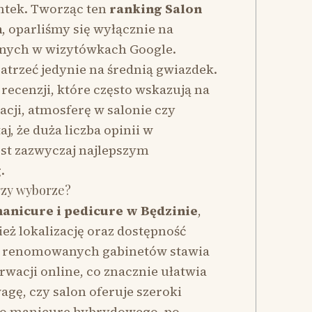
ntek. Tworząc ten
ranking Salon
n
, oparliśmy się wyłącznie na
pnych w wizytówkach Google.
patrzeć jedynie na średnią gwiazdek.
 recenzji, które często wskazują na
zacji, atmosferę w salonie czy
, że duża liczba opinii w
est zazwyczaj najlepszym
.
rzy wyborze?
manicure i pedicure w Będzinie
,
eż lokalizację oraz dostępność
e renomowanych gabinetów stawia
wacji online, co znacznie ułatwia
gę, czy salon oferuje szeroki
ego manicure hybrydowego, po