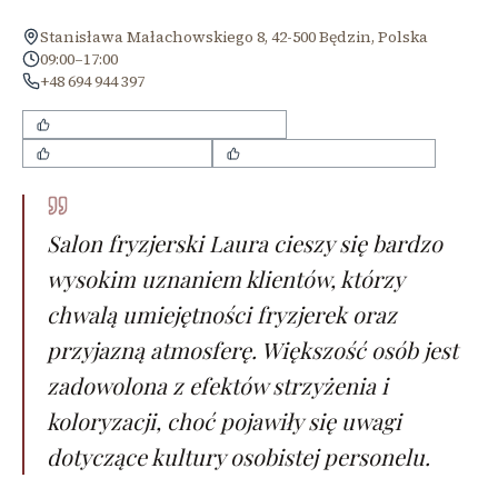
Stanisława Małachowskiego 8, 42-500 Będzin, Polska
09:00–17:00
+48 694 944 397
wysokie umiejętności fryzjerskie
przystępne ceny usług
miła i przyjazna atmosfera
Salon fryzjerski Laura cieszy się bardzo
wysokim uznaniem klientów, którzy
chwalą umiejętności fryzjerek oraz
przyjazną atmosferę. Większość osób jest
zadowolona z efektów strzyżenia i
koloryzacji, choć pojawiły się uwagi
dotyczące kultury osobistej personelu.