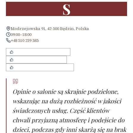
S
Modrzejowska 91, 42-500 Będzin, Polska
09:00–18:00
+48 510 239 585
przyjazne podejście do dzieci
miła i uśmiechnięta obsługa
przyjemna atmosfera w salonie
Opinie o salonie są skrajnie podzielone,
wskazując na dużą rozbieżność w jakości
świadczonych usług. Część klientów
chwali przyjazną atmosferę i podejście do
dzieci, podczas gdy inni skarżą się na brak