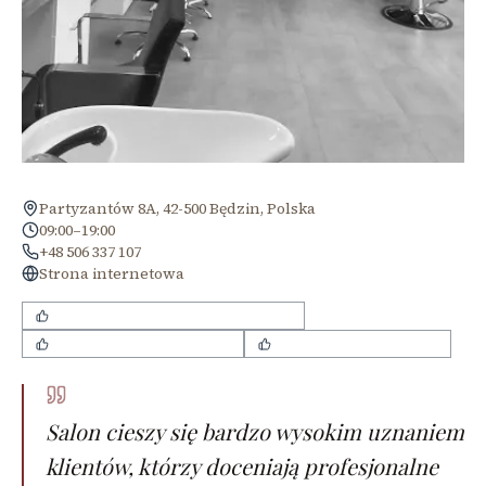
Partyzantów 8A, 42-500 Będzin, Polska
09:00–19:00
+48 506 337 107
Strona internetowa
profesjonalne doradztwo fryzjerskie
miła i sympatyczna obsługa
czyste i schludne wnętrze
Salon cieszy się bardzo wysokim uznaniem
klientów, którzy doceniają profesjonalne