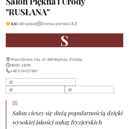
Salon Piękna i Urody
"RUSŁANA"
4,6
(140 opinii)
Ocena portalu
:
7,7
S
Wierzbowa 10a, 42-500 Będzin, Polska
08:00–18:00
+48 574 622 062
wysoki poziom usług fryzjerskich
miła i sympatyczna obsługa
przystępne ceny usług
Salon cieszy się dużą popularnością dzięki
wysokiej jakości usług fryzjerskich