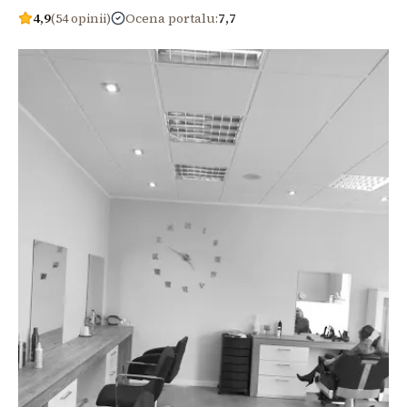
4,9
(54 opinii)
Ocena portalu
:
7,7