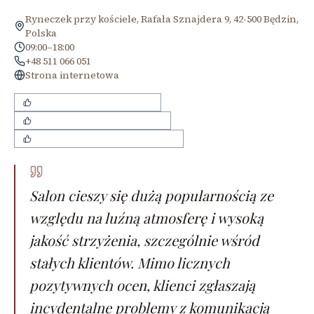
Ryneczek przy kościele, Rafała Sznajdera 9, 42-500 Będzin,
Polska
09:00–18:00
+48 511 066 051
Strona internetowa
Luźna i przyjazna atmosfera
Dokładne i staranne strzyżenie
Profesjonalne podejście do dzieci
Salon cieszy się dużą popularnością ze
względu na luźną atmosferę i wysoką
jakość strzyżenia, szczególnie wśród
stałych klientów. Mimo licznych
pozytywnych ocen, klienci zgłaszają
incydentalne problemy z komunikacją