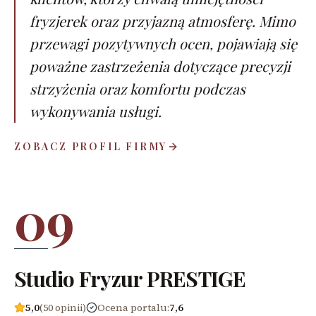
fryzjerek oraz przyjazną atmosferę. Mimo
przewagi pozytywnych ocen, pojawiają się
poważne zastrzeżenia dotyczące precyzji
strzyżenia oraz komfortu podczas
wykonywania usługi.
ZOBACZ PROFIL FIRMY
09
Studio Fryzur PRESTIGE
5,0
(50 opinii)
Ocena portalu
:
7,6