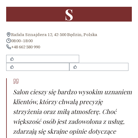
S
Rafała Sznajdera 12, 42-500 Będzin, Polska
08:00–18:00
+48 662 580 990
precyzyjne i dokładne strzyżenie
miła i sympatyczna obsługa
dobre podejście do dzieci
Salon cieszy się bardzo wysokim uznaniem
klientów, którzy chwalą precyzję
strzyżenia oraz miłą atmosferę. Choć
większość osób jest zadowolona z usług,
zdarzają się skrajne opinie dotyczące