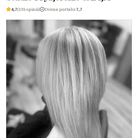
4,7
(135 opinii)
Ocena portalu
:
7,7