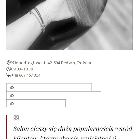
Niepodległości 1, 42-504 Będzin, Polska
09:00–18:30
+48 667 467 314
umiejętność doradztwa wizerunkowego
możliwość umawiania na konkretną godzinę
dobre podejście do dzieci
Salon cieszy się dużą popularnością wśród
klientów, którzy chwalą umiejętności