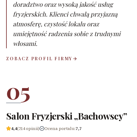
doradztwo oraz wysoką jakość usług
fryzjerskich. Klienci chwalą przyjazną
atmosferę, czystość lokalu oraz
umiejętność radzenia sobie z trudnymi
włosami.
ZOBACZ PROFIL FIRMY
05
Salon Fryzjerski „Bachowscy”
4,4
(214 opinii)
Ocena portalu
:
7,7