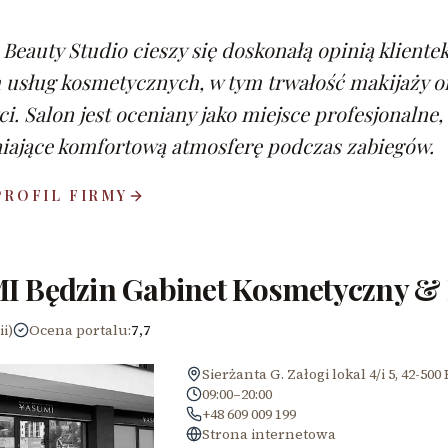
Beauty Studio cieszy się doskonałą opinią klientek
usług kosmetycznych, w tym trwałość makijaży ora
i. Salon jest oceniany jako miejsce profesjonalne, 
iające komfortową atmosferę podczas zabiegów.
PROFIL FIRMY
I Będzin Gabinet Kosmetyczny &
ii)
Ocena portalu
:
7,7
Sierżanta G. Załogi lokal 4/i 5, 42-500
09:00–20:00
+48 609 009 199
Strona internetowa