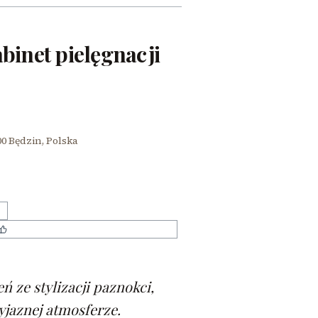
abinet pielęgnacji
0 Będzin, Polska
Indywidualne podejście do kursantów
 ze stylizacji paznokci,
yjaznej atmosferze.