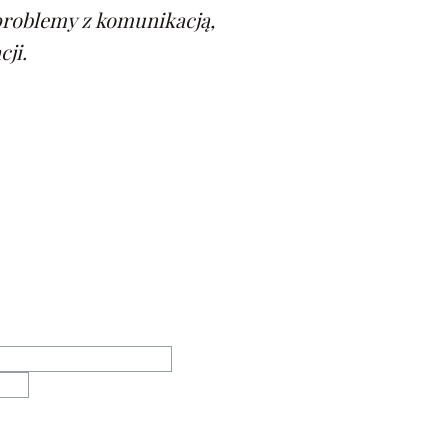
problemy z komunikacją,
ji.
yzyjna stylizacja paznokci
rwi