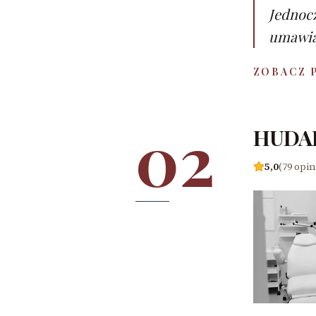
Jednocz
umawian
ZOBACZ 
02
HUDAL
5,0
(79 opin