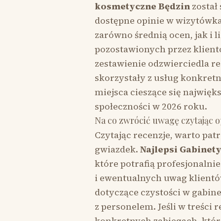
kosmetyczne Będzin
został
dostępne opinie w wizytówk
zarówno średnią ocen, jak i li
pozostawionych przez klientó
zestawienie odzwierciedla re
skorzystały z usług konkret
miejsca cieszące się najwię
społeczności w 2026 roku.
Na co zwrócić uwagę czytając o
Czytając recenzje, warto patr
gwiazdek.
Najlepsi Gabinet
które potrafią profesjonalni
i ewentualnych uwag klientó
dotyczące czystości w gabin
z personelem. Jeśli w treści 
konkretnych zabiegach, któ