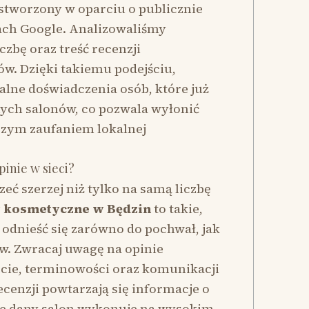
 stworzony w oparciu o publicznie
ach Google. Analizowaliśmy
czbę oraz treść recenzji
w. Dzięki takiemu podejściu,
alne doświadczenia osób, które już
nych salonów, co pozwala wyłonić
kszym zaufaniem lokalnej
pinie w sieci?
zeć szerzej niż tylko na samą liczbę
y kosmetyczne w Będzin
to takie,
e odnieść się zarówno do pochwał, jak
w. Zwracaj uwagę na opinie
ecie, terminowości oraz komunikacji
recenzji powtarzają się informacje o
re dany salon wykonuje na wysokim