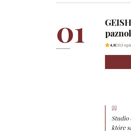
01
GEISHA
paznok
4,8
(313 opi
Studio 
które s