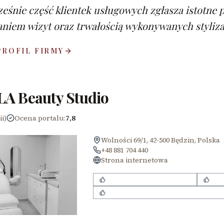
eśnie część klientek usługowych zgłasza istotne 
iem wizyt oraz trwałością wykonywanych stylizac
PROFIL FIRMY
A Beauty Studio
ii)
Ocena portalu
:
7,8
Wolności 69/1, 42-500 Będzin, Polska
+48 881 704 440
Strona internetowa
trwałe i estetyczne makijaże
prec
profesjonalny makijaż permanentny b