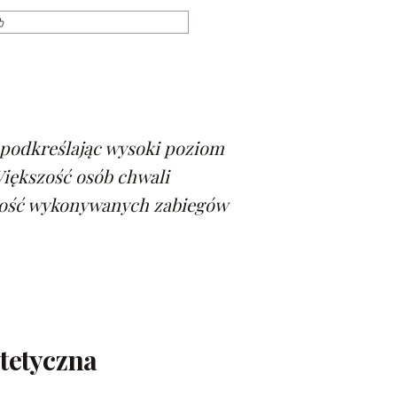
relaksująca atmosfera w salonie
 podkreślając wysoki poziom
Większość osób chwali
zność wykonywanych zabiegów
tetyczna