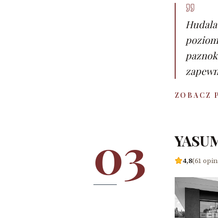
Hudala 
poziom 
paznokc
zapewn
ZOBACZ 
03
YASUM
4,8
(61 opin