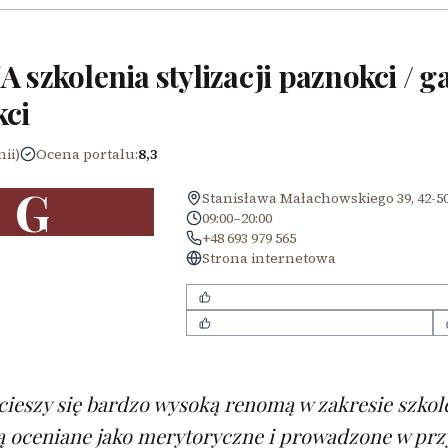
 szkolenia stylizacji paznokci / g
ci
nii)
Ocena portalu
:
8,3
G
Stanisława Małachowskiego 39, 42-50
09:00–20:00
+48 693 979 565
Strona internetowa
Wysoki poziom merytoryczny szkoleń
Przyjazna i wspierająca atmosfera
cieszy się bardzo wysoką renomą w zakresie szkoleń
ą oceniane jako merytoryczne i prowadzone w prz