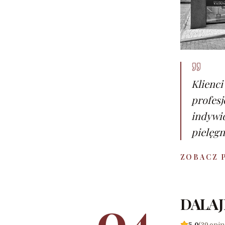
Klienci
profesj
indywi
pielęgn
ZOBACZ 
04
DALAJ
5,0
(39 opin