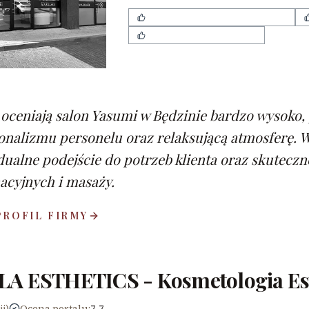
wysoki profesjonalizm personelu
widoczne efekty zabiegów
 oceniają salon Yasumi w Będzinie bardzo wysoko,
onalizmu personelu oraz relaksującą atmosferę. 
dualne podejście do potrzeb klienta oraz skutec
acyjnych i masaży.
PROFIL FIRMY
LA ESTHETICS - Kosmetologia Es
ii)
Ocena portalu
:
7,7