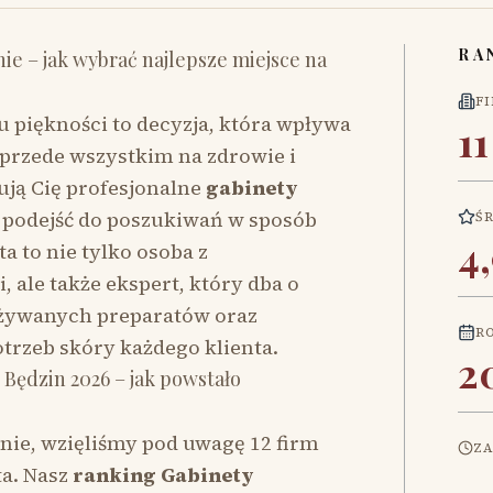
RA
e – jak wybrać najlepsze miejsce na
F
piękności to decyzja, która wpływa
11
e przede wszystkim na zdrowie i
sują Cię profesjonalne
gabinety
o podejść do poszukiwań w sposób
Ś
4
a to nie tylko osoba z
 ale także ekspert, który dba o
 używanych preparatów oraz
R
trzeb skóry każdego klienta.
2
Będzin 2026 – jak powstało
nie, wzięliśmy pod uwagę 12 firm
Z
ta. Nasz
ranking Gabinety