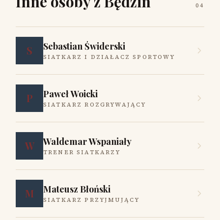
Inne osoby z Będzin
04
Sebastian Świderski
S
SIATKARZ I DZIAŁACZ SPORTOWY
Paweł Woicki
P
SIATKARZ ROZGRYWAJĄCY
Waldemar Wspaniały
W
TRENER SIATKARZY
Mateusz Błoński
M
SIATKARZ PRZYJMUJĄCY