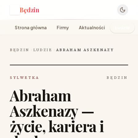
Będzin
B
Strona główna
Firmy
Aktualności
Ludzie
BĘDZIN
LUDZIE
ABRAHAM ASZKENAZY
SYLWETKA
BĘDZIN
Abraham
Aszkenazy —
życie, kariera i