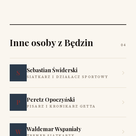
Inne osoby z Będzin
04
Sebastian Świderski
S
SIATKARZ I DZIAŁACZ SPORTOWY
Peretz Opoczyński
P
PISARZ I KRONIKARZ GETTA
Waldemar Wspaniały
W
TRENER SIATKARZY