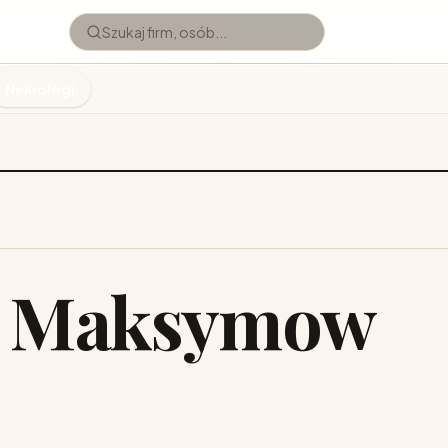
Nekrologi
ł Maksymow