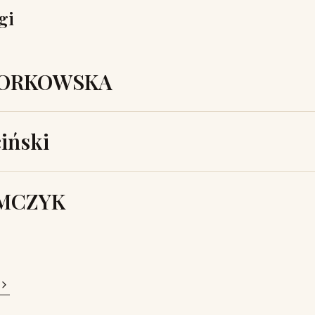
gi
BORKOWSKA
iński
AMCZYK