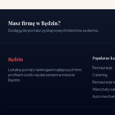
Masz firmę w Będzin?
Dodaj ją do portalu i zyskaj nowych klientów za darmo.
Popularne ka
Będzin
Restauracje
Lokalny portal z rankingami najlepszych firm,
profilami osób i wydarzeniami w mieście
Catering
Będzin.
Restauracje 
Warsztaty 
Auto mechan