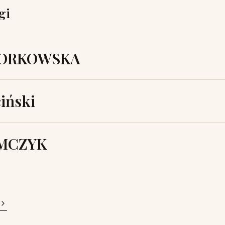
gi
BORKOWSKA
iński
AMCZYK