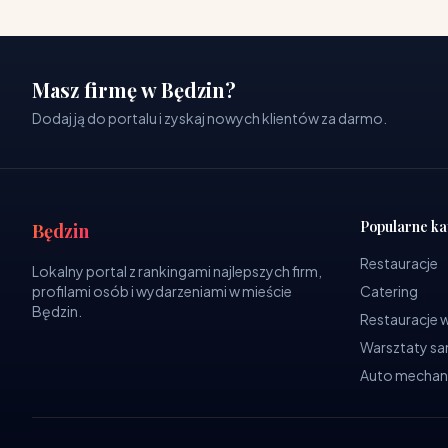
Masz firmę w Będzin?
Dodaj ją do portalu i zyskaj nowych klientów za darmo.
Popularne ka
Będzin
Restauracje
Lokalny portal z rankingami najlepszych firm,
profilami osób i wydarzeniami w mieście
Catering
Będzin.
Restauracje 
Warsztaty 
Auto mechan