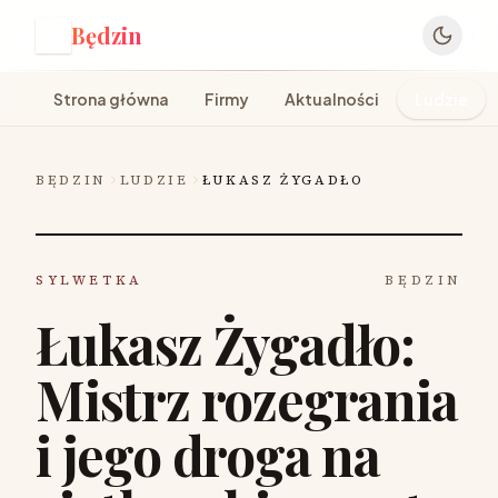
Będzin
B
Strona główna
Firmy
Aktualności
Ludzie
BĘDZIN
LUDZIE
ŁUKASZ ŻYGADŁO
SYLWETKA
BĘDZIN
Łukasz Żygadło:
Mistrz rozegrania
i jego droga na