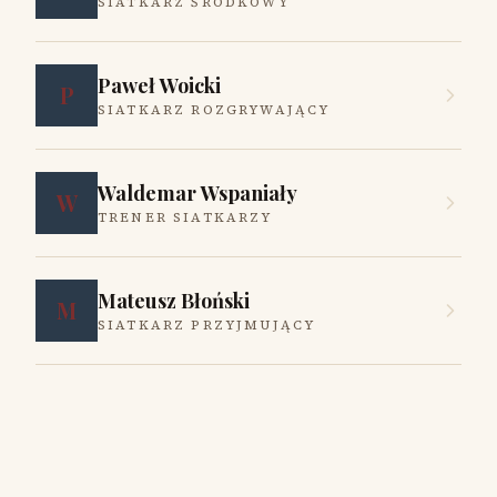
SIATKARZ ŚRODKOWY
Paweł Woicki
P
SIATKARZ ROZGRYWAJĄCY
Waldemar Wspaniały
W
TRENER SIATKARZY
Mateusz Błoński
M
SIATKARZ PRZYJMUJĄCY