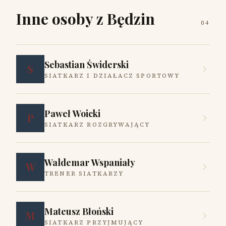
Inne osoby z Będzin
04
Sebastian Świderski
S
SIATKARZ I DZIAŁACZ SPORTOWY
Paweł Woicki
P
SIATKARZ ROZGRYWAJĄCY
Waldemar Wspaniały
W
TRENER SIATKARZY
Mateusz Błoński
M
SIATKARZ PRZYJMUJĄCY