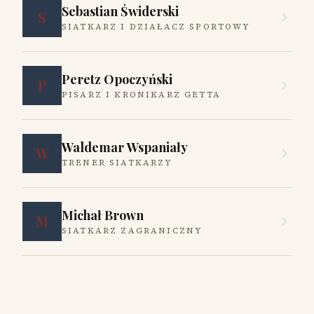
Sebastian Świderski
S
SIATKARZ I DZIAŁACZ SPORTOWY
Peretz Opoczyński
P
PISARZ I KRONIKARZ GETTA
Waldemar Wspaniały
W
TRENER SIATKARZY
Michał Brown
M
SIATKARZ ZAGRANICZNY