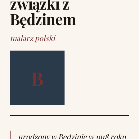
związki z
Będzinem
malarz polski
B
urodzony w Będzinie w 1918 roku