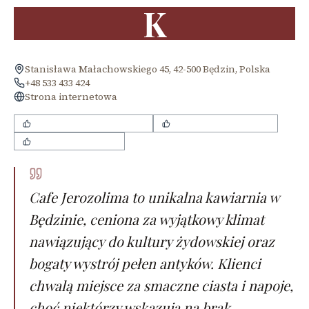
K
Stanisława Małachowskiego 45, 42-500 Będzin, Polska
+48 533 433 424
Strona internetowa
Wyjątkowy klimat i wystrój
Smaczne ciasta i desery
Bardzo miła obsługa
Cafe Jerozolima to unikalna kawiarnia w
Będzinie, ceniona za wyjątkowy klimat
nawiązujący do kultury żydowskiej oraz
bogaty wystrój pełen antyków. Klienci
chwalą miejsce za smaczne ciasta i napoje,
choć niektórzy wskazują na brak