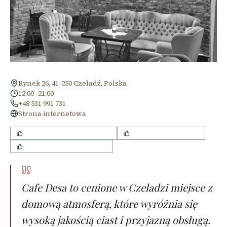
Rynek 26, 41-250 Czeladź, Polska
12:00–21:00
+48 531 991 731
Strona internetowa
przemiła i pomocna obsługa
pyszne domowe ciasta
przytulny i rodzinny klimat
Cafe Desa to cenione w Czeladzi miejsce z
domową atmosferą, które wyróżnia się
wysoką jakością ciast i przyjazną obsługą.