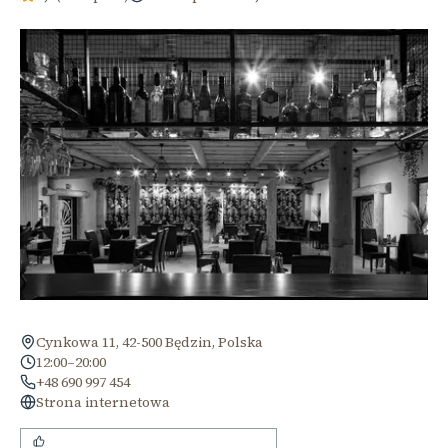
Cynkowa 11, 42-500 Będzin, Polska
12:00–20:00
+48 690 997 454
Strona internetowa
bardzo miła i profesjonalna obsługa