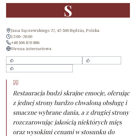
S
Jana Sączewskiego 27, 42-500 Będzin, Polska
12:00–20:00
+48 506 876 886
Strona internetowa
Bardzo miła i uśmiechnięta obsługa
Smaczny rosół
Przytulny i oryginalny wystrój
Restauracja budzi skrajne emocje, oferując
z jednej strony bardzo chwaloną obsługę i
smaczne wybrane dania, a z drugiej strony
rozczarowując jakością niektórych mięs
oraz wysokimi cenami w stosunku do