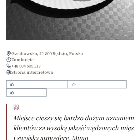
Gzichowska, 42-500 Będzin, Polska
Zamknięte
+48 504 505 117
Strona internetowa
smaczne wyroby wędzone
wysoka jakość karkówki
smaczny żurek
Miejsce cieszy się bardzo dużym uznaniem
klientów za wysoką jakość wędzonych mięs
i swojską atmosferę. Mimo