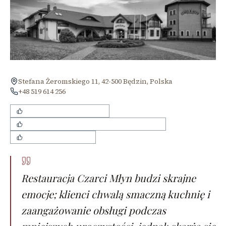
Stefana Żeromskiego 11, 42-500 Będzin, Polska
+48 519 614 256
Smaczne i świeże jedzenie
Pomocna i zaangażowana obsługa kelnerska
Elegancki wystrój sali
Restauracja Czarci Młyn budzi skrajne
emocje; klienci chwalą smaczną kuchnię i
zaangażowanie obsługi podczas