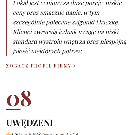
Lokal jest ceniony za duże porcje, niskie
ceny oraz smaczne dania, w tym
szczególnie polecane sajgonki i kaczkę.
Klienci zwracają jednak uwagę na niski
standard wystroju wnętrza oraz niespójną
jakość niektórych potraw.
ZOBACZ PROFIL FIRMY
08
UWĘDZENI
4,9
(64 opinii)
Ocena portalu
:
7,8