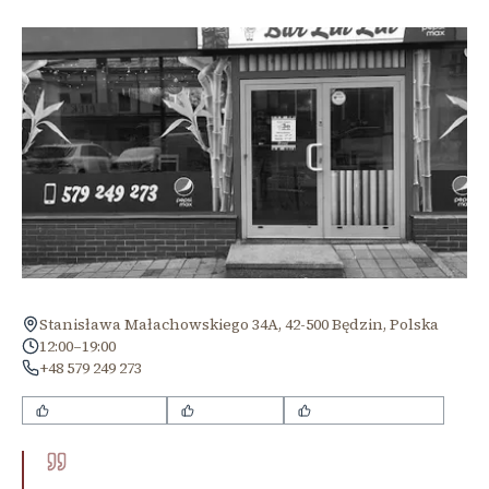
Stanisława Małachowskiego 34A, 42-500 Będzin, Polska
12:00–19:00
+48 579 249 273
duże porcje dań
niskie ceny
smaczne sajgonki