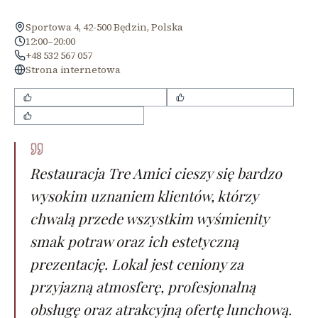
Sportowa 4, 42-500 Będzin, Polska
12:00–20:00
+48 532 567 057
Strona internetowa
wysoka jakość i smak potraw
estetyczne podanie dań
miła i pomocna obsługa
Restauracja Tre Amici cieszy się bardzo
wysokim uznaniem klientów, którzy
chwalą przede wszystkim wyśmienity
smak potraw oraz ich estetyczną
prezentację. Lokal jest ceniony za
przyjazną atmosferę, profesjonalną
obsługę oraz atrakcyjną ofertę lunchową.