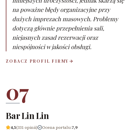
mniejszych uroczystości, jednak skarżą się
na poważne błędy organizacyjne przy
dużych imprezach masowych. Problemy
dotyczą głównie przepełnienia sali,
niejasnych zasad rezerwacji oraz
niespójności w jakości obsługi.
ZOBACZ PROFIL FIRMY
07
Bar Lin Lin
4,5
(331 opinii)
Ocena portalu
:
7,9