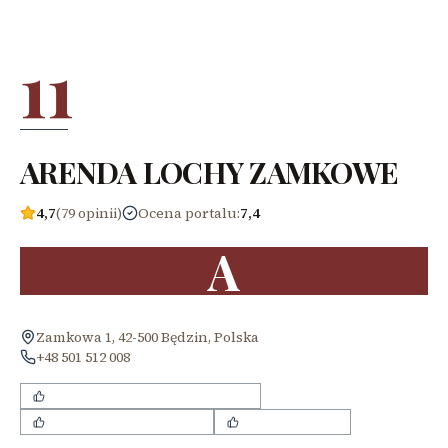
11
ARENDA LOCHY ZAMKOWE
4,7
(79 opinii)
Ocena portalu
:
7,4
A
Zamkowa 1, 42-500 Będzin, Polska
+48 501 512 008
klimatyczne wnętrze i lokalizacja
smaczna kawa i szarlotka
przystępne ceny