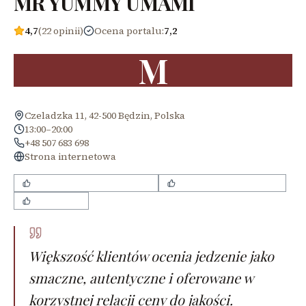
MR YUMMY UMAMI
4,7
(22 opinii)
Ocena portalu
:
7,2
M
Czeladzka 11, 42-500 Będzin, Polska
13:00–20:00
+48 507 683 698
Strona internetowa
Smaczne i autentyczne dania
Korzystne ceny lunchów
Duże porcje
Większość klientów ocenia jedzenie jako
smaczne, autentyczne i oferowane w
korzystnej relacji ceny do jakości.