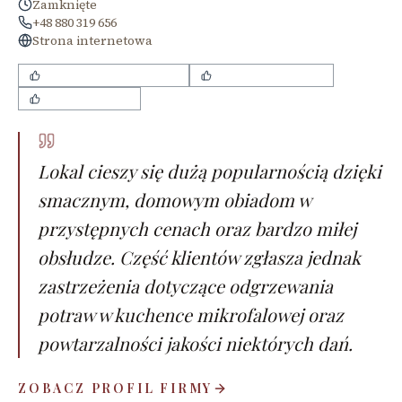
Zamknięte
+48 880 319 656
Strona internetowa
smaczne domowe obiady
bardzo miła obsługa
przystępne ceny
Lokal cieszy się dużą popularnością dzięki
smacznym, domowym obiadom w
przystępnych cenach oraz bardzo miłej
obsłudze. Część klientów zgłasza jednak
zastrzeżenia dotyczące odgrzewania
potraw w kuchence mikrofalowej oraz
powtarzalności jakości niektórych dań.
ZOBACZ PROFIL FIRMY