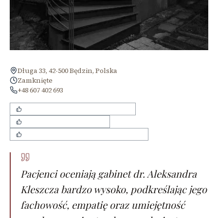
Długa 33, 42-500 Będzin, Polska
Zamknięte
+48 607 402 693
bezbolesne zabiegi stomatologiczne
przyjazna i luźna atmosfera
wysoka jakość usług implantologicznych
Pacjenci oceniają gabinet dr. Aleksandra
Kleszcza bardzo wysoko, podkreślając jego
fachowość, empatię oraz umiejętność