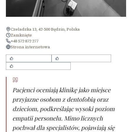
Czeladzka 13, 42-500 Będzin, Polska
Zamknięte
+48 572 872 277
Strona internetowa
bezbolesne zabiegi
świetne podejście do dzieci
miła i sympatyczna atmosfera
Pacjenci oceniają klinikę jako miejsce
przyjazne osobom z dentofobią oraz
dzieciom, podkreślając wysoki poziom
empatii personelu. Mimo licznych
pochwał dla specjalistów, pojawiają się