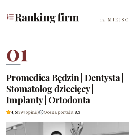
Ranking firm
12 MIEJSC
01
Promedica Będzin | Dentysta |
Stomatolog dziecięcy |
Implanty | Ortodonta
4,6
(394 opinii)
Ocena portalu
:
8,3