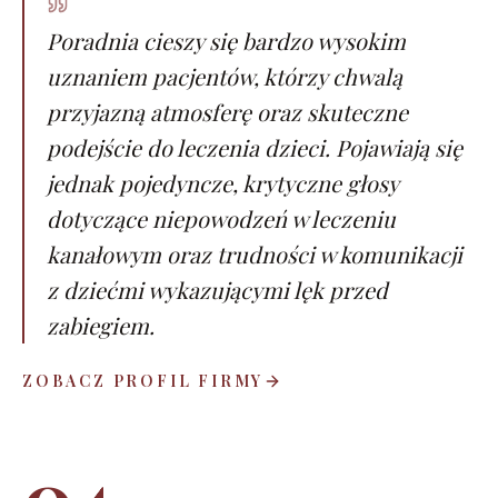
Poradnia cieszy się bardzo wysokim
uznaniem pacjentów, którzy chwalą
przyjazną atmosferę oraz skuteczne
podejście do leczenia dzieci. Pojawiają się
jednak pojedyncze, krytyczne głosy
dotyczące niepowodzeń w leczeniu
kanałowym oraz trudności w komunikacji
z dziećmi wykazującymi lęk przed
zabiegiem.
ZOBACZ PROFIL FIRMY
04