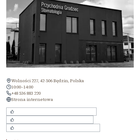
Wolności 227, 42-506 Będzin, Polska
10:00–14:00
+48 536 883 220
Strona internetowa
empatyczne i troskliwe podejście lekarzy
bezbolesne przeprowadzanie zabiegów
nowoczesne i dobrze wyposażone gabinety