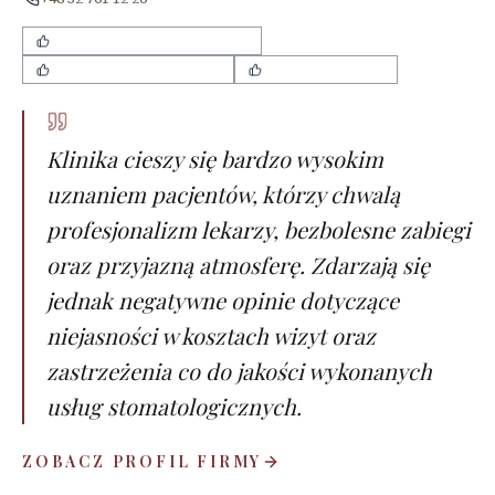
bezbolesne i sprawne zabiegi
dobre podejście do dzieci
punktualne wizyty
Klinika cieszy się bardzo wysokim
uznaniem pacjentów, którzy chwalą
profesjonalizm lekarzy, bezbolesne zabiegi
oraz przyjazną atmosferę. Zdarzają się
jednak negatywne opinie dotyczące
niejasności w kosztach wizyt oraz
zastrzeżenia co do jakości wykonanych
usług stomatologicznych.
ZOBACZ PROFIL FIRMY