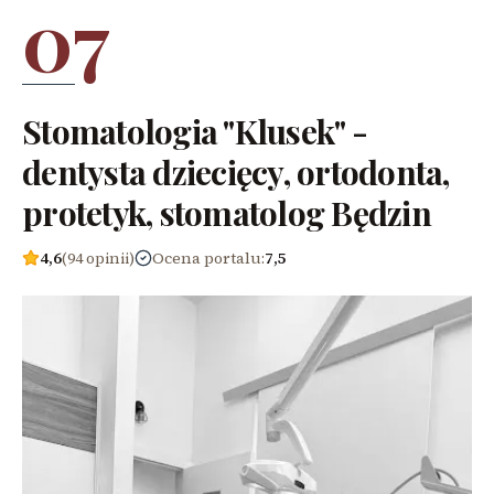
07
Stomatologia "Klusek" -
dentysta dziecięcy, ortodonta,
protetyk, stomatolog Będzin
4,6
(94 opinii)
Ocena portalu
:
7,5