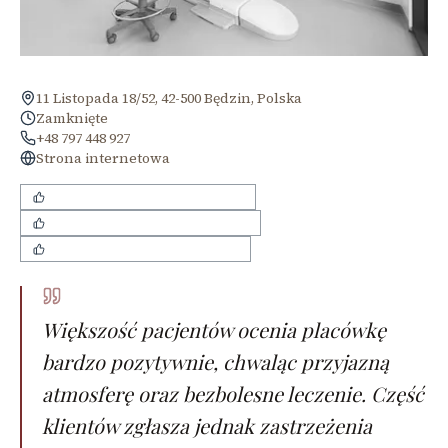
11 Listopada 18/52, 42-500 Będzin, Polska
Zamknięte
+48 797 448 927
Strona internetowa
miła i pomocna obsługa recepcji
bezbolesne i komfortowe zabiegi
spokojna i przyjazna atmosfera
Większość pacjentów ocenia placówkę
bardzo pozytywnie, chwaląc przyjazną
atmosferę oraz bezbolesne leczenie. Część
klientów zgłasza jednak zastrzeżenia